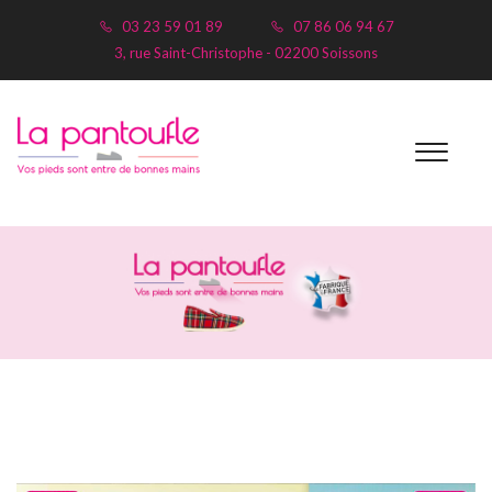
03 23 59 01 89
07 86 06 94 67
3, rue Saint-Christophe - 02200 Soissons